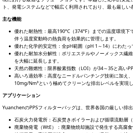
ト、発電システムなどで幅広く利用されており、最も厳しい
主な機能
優れた耐熱性：最高190°C（374°F）までの温度環
伴う温度変動時の熱負荷を効果的に管理します。
優れた化学的安定性：全pH範囲（pH 1～14）にわ
優れた耐加水分解性：ポリエステルやノーメックス繊維
を大幅に延長します。
天然の難燃性：限界酸素指数（LOI）が34～35と高
高いろ過効率：高度なニードルパンチング技術に加え、P
10mg/Nm³という極めてクリーンな排出レベルを実現
アプリケーション
YuanchenのPPSフィルターバッグは、世界各国の厳し
石炭火力発電所：石炭焚きボイラーおよび循環流動層（
廃棄物発電（WtE）：廃棄物焼却施設で発生する高腐