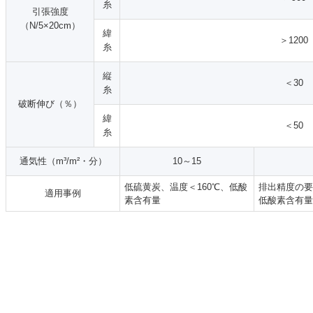
糸
引張強度
（N/5×20cm）
緯
＞1200
糸
縦
＜30
糸
破断伸び（％）
緯
＜50
糸
通気性（m³/m²・分）
10～15
低硫黄炭、温度＜160℃、低酸
排出精度の要
適用事例
素含有量
低酸素含有量