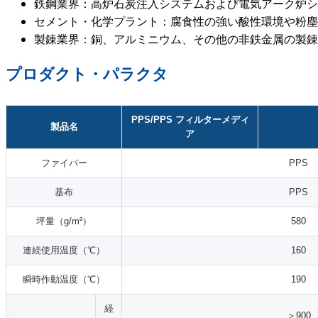
鉄鋼業界：高炉石炭注入システムおよび電気アーク炉シ
セメント・化学プラント：腐食性の強い酸性環境や粉塵
製錬業界：銅、アルミニウム、その他の非鉄金属の製錬
プロダクト・パラクタ
PPS/PPS フィルターメディ
製品名
ア
ファイバー
PPS
基布
PPS
坪量（g/m²）
580
連続使用温度（℃）
160
瞬時作動温度（℃）
190
経
＞900