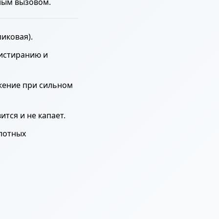
ным вызовом.
пиковая).
 истиранию и
яжение при сильном
тся и не капает.
слотных