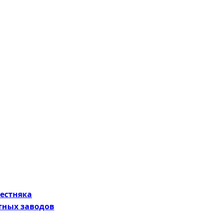
естняка
ных заводов