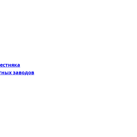
естняка
ных заводов