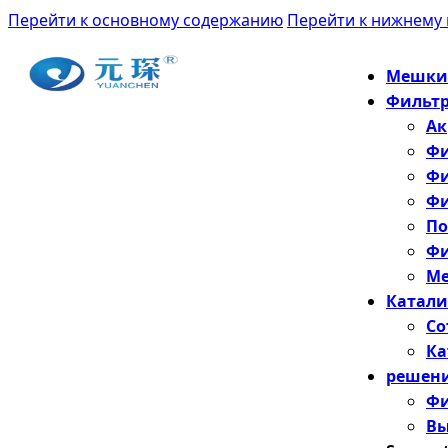
Перейти к основному содержанию
Перейти к нижнему 
Мешки-
Фильтр
Ак
Фи
Фи
Фи
По
Фи
Ме
Катали
Со
Ка
решен
Фи
Вы