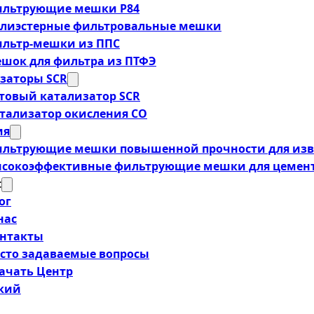
льтрующие мешки P84
лиэстерные фильтровальные мешки
льтр-мешки из ППС
шок для фильтра из ПТФЭ
заторы SCR
товый катализатор SCR
тализатор окисления CO
ия
льтрующие мешки повышенной прочности для изв
сокоэффективные фильтрующие мешки для цемент
t
ог
нас
нтакты
сто задаваемые вопросы
ачать Центр
ский