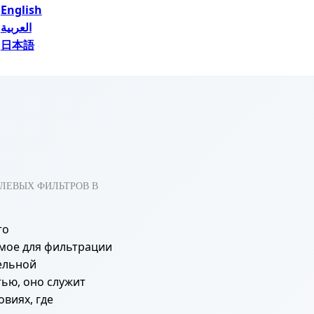
English
العربية
日本語
ЛЕВЫХ ФИЛЬТРОВ В
то
мое для фильтрации
ельной
ью, оно служит
виях, где