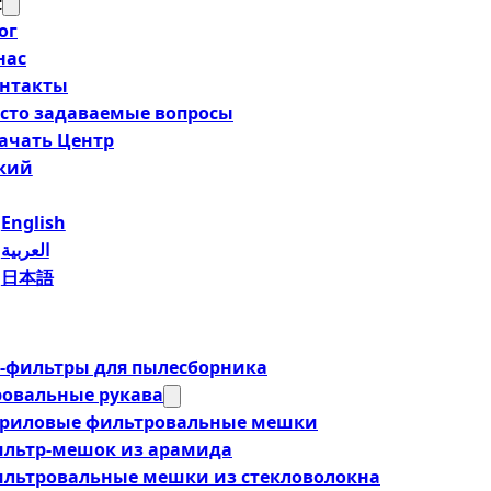
t
ог
нас
нтакты
сто задаваемые вопросы
ачать Центр
ский
English
العربية
日本語
фильтры для пылесборника
овальные рукава
риловые фильтровальные мешки
льтр-мешок из арамида
льтровальные мешки из стекловолокна