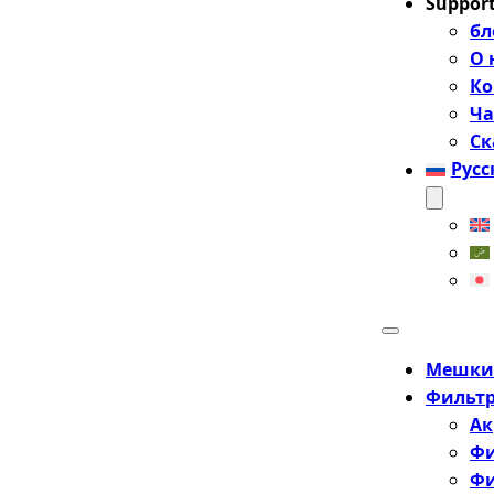
Suppor
бл
О 
Ко
Ча
Ск
Рус
Мешки-
Фильтр
Ак
Фи
Фи