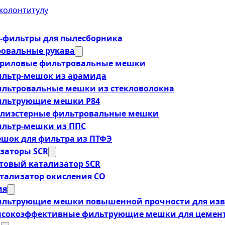
колонтитулу
фильтры для пылесборника
овальные рукава
риловые фильтровальные мешки
льтр-мешок из арамида
льтровальные мешки из стекловолокна
льтрующие мешки P84
лиэстерные фильтровальные мешки
льтр-мешки из ППС
шок для фильтра из ПТФЭ
заторы SCR
товый катализатор SCR
тализатор окисления CO
ия
льтрующие мешки повышенной прочности для изв
сокоэффективные фильтрующие мешки для цемент