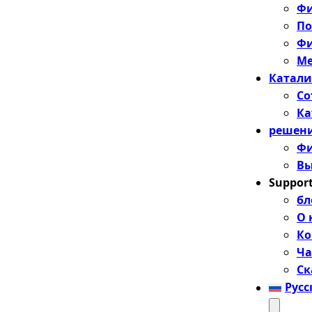
Фи
По
Фи
Ме
Катали
Со
Ка
решен
Фи
Вы
Suppor
бл
О 
Ко
Ча
Ск
Рус