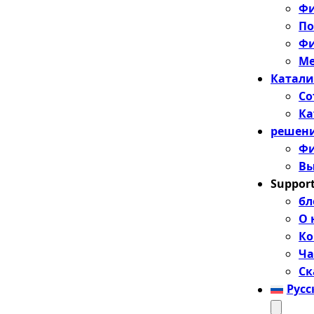
Фи
По
Фи
Ме
Катали
Со
Ка
решен
Фи
Вы
Suppor
бл
О 
Ко
Ча
Ск
Рус