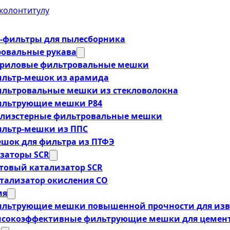
колонтитулу
фильтры для пылесборника
овальные рукава
риловые фильтровальные мешки
льтр-мешок из арамида
льтровальные мешки из стекловолокна
льтрующие мешки P84
лиэстерные фильтровальные мешки
льтр-мешки из ППС
шок для фильтра из ПТФЭ
заторы SCR
товый катализатор SCR
тализатор окисления CO
ия
льтрующие мешки повышенной прочности для изв
сокоэффективные фильтрующие мешки для цемент