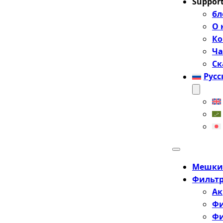
Suppor
бл
О 
Ко
Ча
Ск
Рус
Мешки-
Фильтр
Ак
Фи
Фи