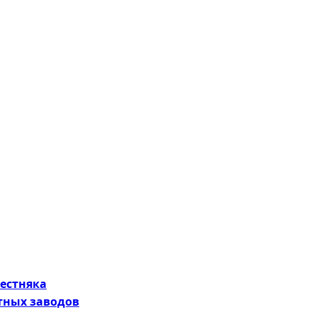
естняка
ных заводов