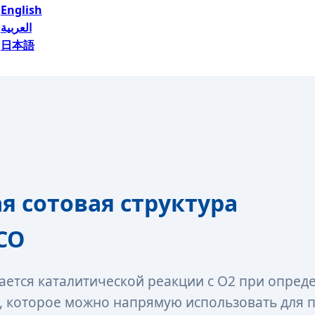
English
العربية
日本語
 сотовая структура
CO
ается каталитической реакции с O2 при опред
и, которое можно напрямую использовать для