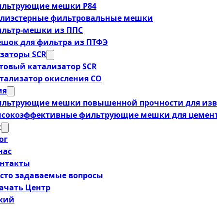
льтрующие мешки P84
лиэстерные фильтровальные мешки
льтр-мешки из ППС
шок для фильтра из ПТФЭ
заторы SCR
товый катализатор SCR
тализатор окисления CO
ия
льтрующие мешки повышенной прочности для изв
сокоэффективные фильтрующие мешки для цемент
t
ог
нас
нтакты
сто задаваемые вопросы
ачать Центр
ский