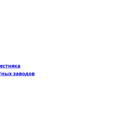
естняка
ных заводов