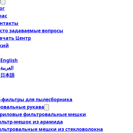
t
ог
нас
нтакты
сто задаваемые вопросы
ачать Центр
ский
English
العربية
日本語
фильтры для пылесборника
овальные рукава
риловые фильтровальные мешки
льтр-мешок из арамида
льтровальные мешки из стекловолокна