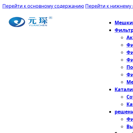
Перейти к основному содержанию
Перейти к нижнему 
Мешки-
Фильтр
Ак
Фи
Фи
Фи
По
Фи
Ме
Катали
Со
Ка
решен
Фи
Вы