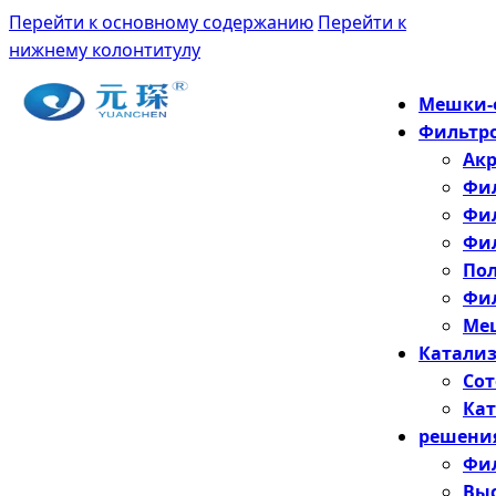
Перейти к основному содержанию
Перейти к
нижнему колонтитулу
Мешки-
Фильтр
Ак
Фи
Фил
Фи
По
Фи
Меш
Катализ
Сот
Кат
решени
Фи
Вы