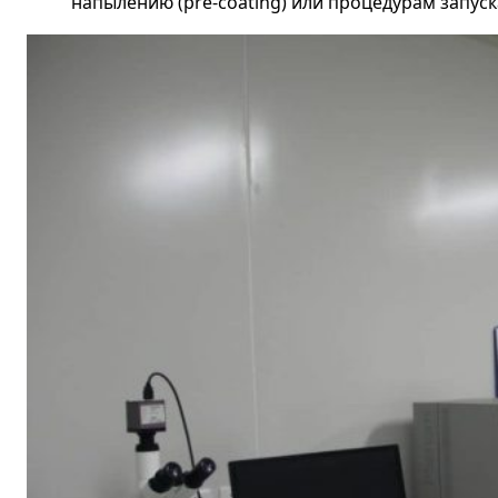
напылению (pre-coating) или процедурам запус